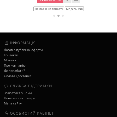
Немає в наявності
Модель
898
ІНФОРМАЦІЯ
Договір публічної оферти
Контакти
Монтаж
Про компанію
Де придбати?
Оплата і доставка
СЛУЖБА ПІДТРИМКИ
Зв’язатися з нами
Повернення товару
Мапа сайту
ОСОБИСТИЙ КАБІНЕТ