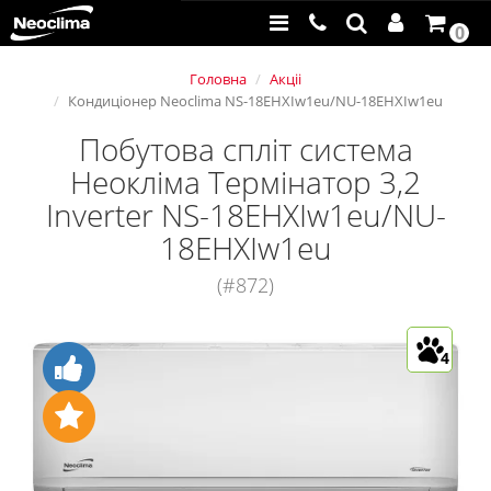
0
Головна
Акціі
Кондиціонер Neoclima NS-18EHXIw1eu/NU-18EHXIw1eu
Побутова спліт система
Неокліма Термінатор 3,2
Inverter NS-18EHXIw1eu/NU-
18EHXIw1eu
(#872)
4