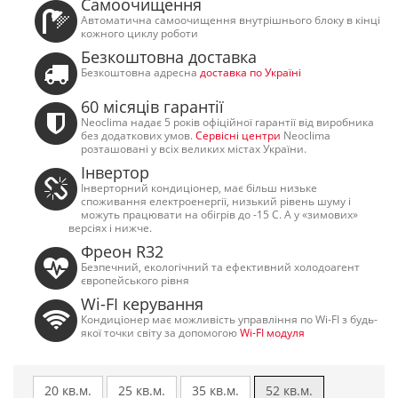
Самоочищення
Автоматична самоочищення внутрішнього блоку в кінці
кожного циклу роботи
Безкоштовна доставка
Безкоштовна адресна
доставка по Україні
60 місяців гарантії
Neoclima надає 5 років офіційної гарантії від виробника
без додаткових умов.
Сервісні центри
Neoclima
розташовані у всіх великих містах України.
Інвертор
Інверторний кондиціонер, має більш низьке
споживання електроенергії, низький рівень шуму і
можуть працювати на обігрів до -15 С. А у «зимових»
версіях і нижче.
Фреон R32
Безпечний, екологічний та ефективний холодоагент
європейського рівня
Wi-FI керування
Кондиціонер має можливість управління по Wi-FI з будь-
якої точки світу за допомогою
Wi-FI модуля
20 кв.м.
25 кв.м.
35 кв.м.
52 кв.м.