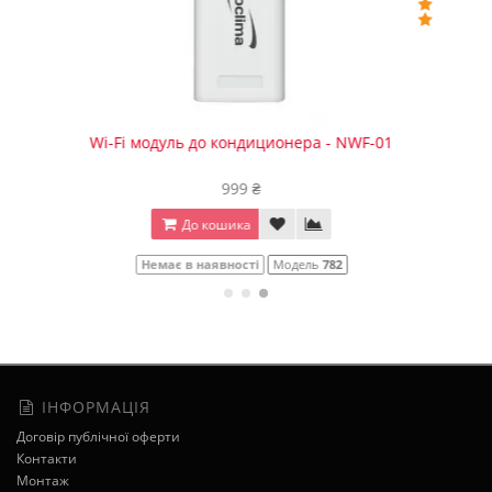
Фреон R-32 Neoclima (7 кг)
Уточнюйте
До кошика
В наявності
Модель
914
ІНФОРМАЦІЯ
Договір публічної оферти
Контакти
Монтаж