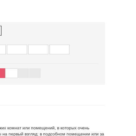
о воздуха
озможность подключения притока свежего воздуха
й
0
36000
48000
60000
ну
ы (1)
Оплата и доставка
2EH1z/NUI12EH1z