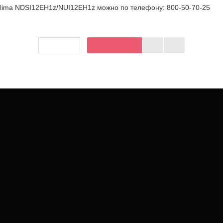
поддерживает комфортные условия ночью.
lima NDSI12EH1z/NUI12EH1z
можно по телефону: 800-50-70-25
52 000 ₴
В корзину
ERP
,
AH1
ЖБА ПОДДЕРЖКИ
ЛИЧНЫЙ КАБИНЕТ
я с нами
Личный кабинет
товара
История заказов
йта
Мои закладки
Рассылка новостей
АЛОГ ПРОДУКЦИИ