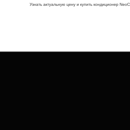
функция обеспечивает энергосбережение и 
Узнать актуальную цену и купить кондиционер
NeoC
Теги:
Кассетные кондиционеры
,
серия ERPе (-7)
,
ИНФОРМАЦИЯ
СЛУ
Договор публичной оферты
Связатьс
Контакты
Возврат 
Монтаж
Карта са
О компании
Где купить?
Оплата и доставка
ПОЛЕЗНЫЕ ССЫЛКИ
КАТ