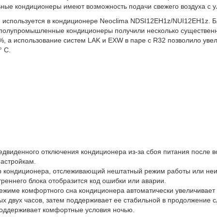
12EH1z - э
то прекрасное решение для кондиционирования несколь
ондиционер NeoClima
устанавливается в местах, которые не заме
нальные кондиционеры имеют возможность подачи свежего воздуха 
 используется в кондиционере Neoclima
NDSI12EH1z/NUI12EH1z
. 
, полупромышленные кондиционеры получили несколько существе
, а использование систем LAK и EXW в паре с R32 позволило увел
° С.
истики и функции канал
: 880*674*210 мм
едвиденного отключения кондиционера из-за сбоя питания после в
астройкам.
 кондиционера, отслеживающий нештатный режим работы или неис
треннего блока отобразится код ошибки или аварии.
ежиме комфортного сна кондиционера автоматически увеличивает 
вых двух часов, затем поддерживает ее стабильной в продолжение 