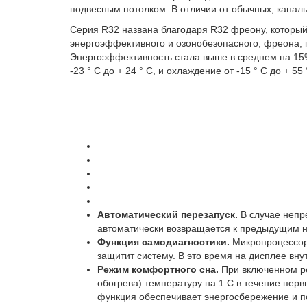
Канальный кондиционер NeoClima NDSI12EH1z/NUI
Канальный к
важным является интерьер и дизайн.
за подвесным потолком. В отличии от обычных, ка
Серия R32 названа благодаря R32 фреону, который
энергоэффективного и озонобезопасного, фреона
Энергоэффективность стала выше в среднем на 15%
-23 ° С до + 24 ° С, и охлаждение от -15 ° С до + 55 
Основные характер
NDSI12EH1z/NUI12EH1z
Мощность на охлаждение - 5,6 кВ
Рекуперация (приток свежего воздуха)
Инверторное управление
Компрессор
: Toshiba
Габаритные размеры внутреннего блока
Автоматический перезапуск.
В случае непр
автоматически возвращается к предыдущим н
Функция самодиагностики.
Микропроцессор
защитит систему. В это время на дисплее вну
Режим комфортного сна.
При включенном р
обогрева) температуру на 1 С в течение пер