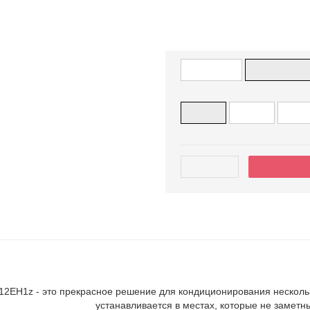
Приток свежег
Кондиционер имеет в
Касетный
Канальны
12000
18000
2400
52 000 ₴
В корзи
стики
Обслуживание
Документы (4)
Отзыв
ьный инверторный кондиционер NDSI1