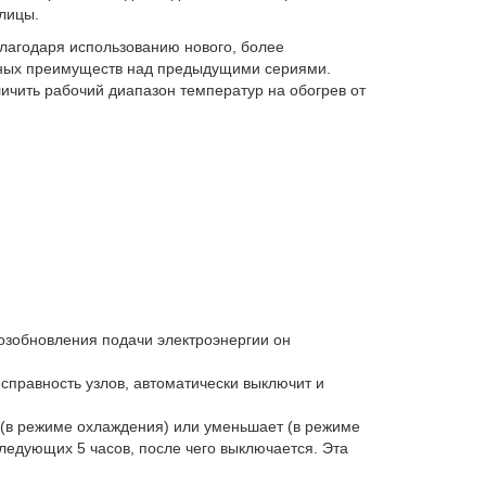
ких комнат или помещений, в которых очень
тны на первый взгляд: в подсобном помещении или
с улицы.
Благодаря использованию нового, более
нных преимуществ над предыдущими сериями.
ичить рабочий диапазон температур на обогрев от
ьного кондиционера
озобновления подачи электроэнергии он
правность узлов, автоматически выключит и
(в режиме охлаждения) или уменьшает (в режиме
следующих 5 часов, после чего выключается. Эта