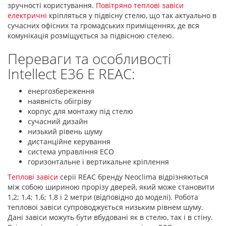
зручності користування.
Повітряно теплові завіси
електричні
кріпляться у підвісну стелю, що так актуально в
сучасних офісних та громадських приміщеннях, де вся
комунікація розміщується за підвісною стелею.
Переваги та особливості
Intellect E36 E REAC:
енергозбереження
наявність обігріву
корпус для монтажу під стелю
сучасний дизайн
низький рівень шуму
дистанційне керування
система управління ЕСО
горизонтальне і вертикальне кріплення
Теплові завіси
серії REAC бренду Neoclima відрізняються
між собою шириною прорізу дверей, який може становити
1,2; 1,4; 1,6; 1,8 і 2 метри (відповідно до моделі). Робота
теплової завіси супроводжується низьким рівнем шуму.
Дані завіси можуть бути вбудовані як в стелю, так і в стіну.