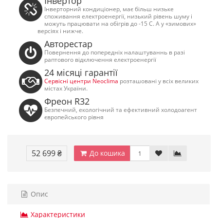
Інвертор
Інверторний кондиціонер, має більш низьке
споживання електроенергії, низький рівень шуму і
можуть працювати на обігрів до -15 С. А у «зимових»
версіях і нижче.
Авторестар
Повернення до попередніх налаштуваннь в разі
раптового відключення електроенергії
24 місяці гарантії
Сервісні центри Neoclima
розташовані у всіх великих
містах України.
Фреон R32
Безпечний, екологічний та ефективний холодоагент
європейського рівня
52 699 ₴
До кошика
Опис
Характеристики